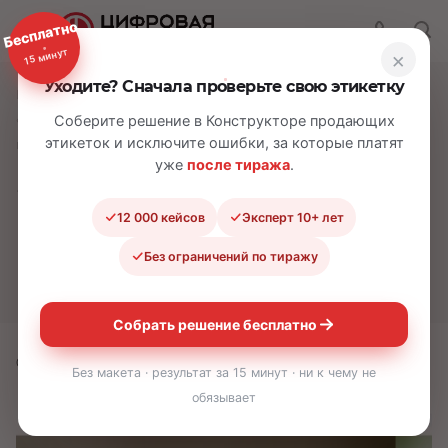
Бесплатно
15 минут
×
Уходите? Сначала проверьте свою этикетку
—
—
—
Главная
О компании
Новости
«Цифровая Этикетка» – в ТОП-2 услуг маркировки товаров по
Соберите решение в Конструкторе продающих
этикеток и исключите ошибки, за которые платят
версии Zoon!
уже
после тиража
.
«Цифровая Этикетка» –
в ТОП-2 услуг
12 000 кейсов
Эксперт 10+ лет
маркировки товаров по
Без ограничений по тиражу
версии Zoon!
Собрать решение бесплатно
01.10.2025
Без макета · результат за 15 минут · ни к чему не
обязывает