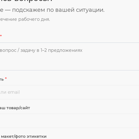
 — подскажем по вашей ситуации.
течение рабочего дня.
*
*
ть
аш товар/сайт
макет/фото этикетки