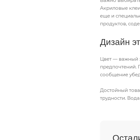
Важно выбирать
Акриловые клеи
еще и специаль
продуктов, сод
Дизайн эт
Цвет — важный 
предпочтений. 
сообщение убе
Достойный това
трудности. Вода
Остал