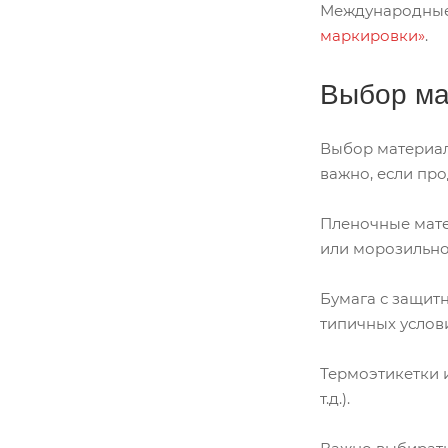
Международные 
маркировки»
.
Выбор ма
Выбор материал
важно, если пр
Пленочные мате
или морозильно
Бумага с защит
типичных услов
Термоэтикетки 
т.д.).