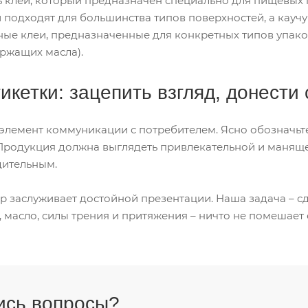
 клей, который предназначен специально для пищевых 
 подходят для большинства типов поверхностей, а каучу
ные клеи, предназначенные для конкретных типов упак
ержащих масла).
икетки: зацепить взгляд, донести 
элемент коммуникации с потребителем. Ясно обозначьте 
Продукция должна выглядеть привлекательной и манящей
дительным.
р заслуживает достойной презентации. Наша задача – с
, масло, силы трения и притяжения – ничто не помешает
ись вопросы?