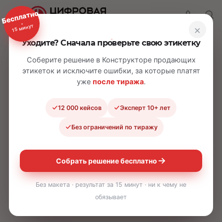
Бесплатно
15 минут
×
Уходите? Сначала проверьте свою этикетку
Соберите решение в Конструкторе продающих
этикеток и исключите ошибки, за которые платят
уже
после тиража
.
12 000 кейсов
Эксперт 10+ лет
Без ограничений по тиражу
Страница не найдена
Собрать решение бесплатно
Без макета · результат за 15 минут · ни к чему не
Неправильно набран адрес или такой страницы не
обязывает
существует