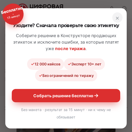
Бесплатно
15 минут
×
Уходите? Сначала проверьте свою этикетку
—
—
Главная
Блог
Как создать уникальные и запоминающиеся этикетки: принципы
Соберите решение в Конструкторе продающих
этикеток и исключите ошибки, за которые платят
и алгоритм
уже
после тиража
.
Как создать уникальные и
12 000 кейсов
Эксперт 10+ лет
запоминающиеся этикетки:
Без ограничений по тиражу
принципы и алгоритм
Собрать решение бесплатно
23.06.2024
Время прочтения:
≈6 минут
Без макета · результат за 15 минут · ни к чему не
обязывает