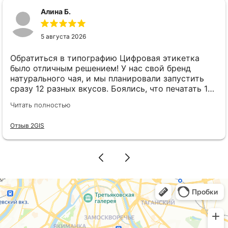
Алина Б.
5 августа 2026
Обратиться в типографию Цифровая этикетка
было отличным решением! У нас свой бренд
натурального чая, и мы планировали запустить
сразу 12 разных вкусов. Боялись, что печатать 12
разных видов этикеток выйдет в огромную
Читать полностью
сумму. Наткнулась на рекламу Цифровая этикетка
и решила позвонить. Менеджер Елена всё
Отзыв 2GIS
подробно и понятно рассказала: оказывается,
если размер этикеток одинаковый, можно
использовать хоть 12 разных макетов без всяких
переплат! Это нас прямо спасло. В итоге выкатили
всю линейку новинок сразу, ничего не
откладывая. Этикетки получились очень
красивыми и качественными, наши покупатели
уже делают комплименты. Спасибо за работу!