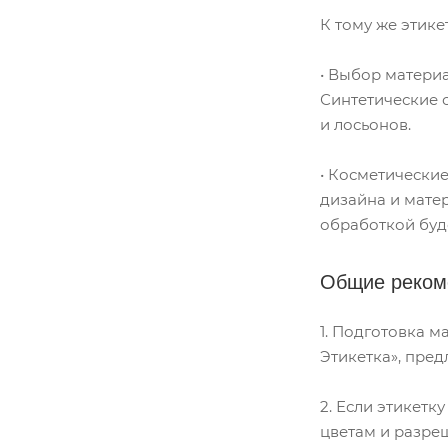
К тому же этике
• Выбор материа
Синтетические 
и лосьонов.
• Косметически
дизайна и матер
обработкой буд
Общие рекоме
1. Подготовка м
Этикетка», пред
2. Если этикетк
цветам и разре