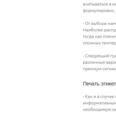
вчитываться в 
формулировки.
• От выбора ма
Наиболее распр
тогда как плено
сложных темпер
• Следующий пун
различные вариа
премиум-сегмен
Печать этике
• Как и в случа
информативным.
необходимую и