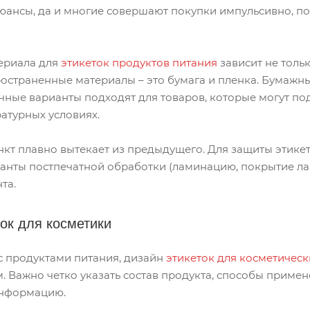
нюансы, да и многие совершают покупки импульсивно, п
териала для
этикеток продуктов питания
зависит не тольк
остраненные материалы – это бумага и пленка. Бумажные
чные варианты подходят для товаров, которые могут по
атурных условиях.
кт плавно вытекает из предыдущего. Для защиты этикет
нты постпечатной обработки (ламинацию, покрытие лако
та.
ток для косметики
е с продуктами питания, дизайн
этикеток для косметическ
 Важно четко указать состав продукта, способы приме
нформацию.