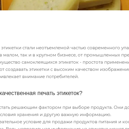
этикетки стали неотъемлемой частью современного упа
в малом, так и в крупном бизнесе, от промышленных пр
ущество самоклеящихся этикеток - простота применени
т создавать этикетки с высоким качеством изображения,
ривлекает внимание потребителей.
качественная печать этикеток?
 стать решающим фактором при выборе продукта. Они д
 условия хранения и другую важную информацию.
язательное условие для продажи продуктов питания и к
ва. Ведь неправильная информация на этикетке может п