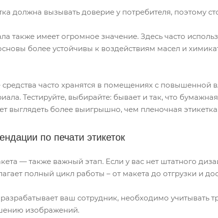
тка должна вызывать доверие у потребителя, поэтому ст
ла также имеет огромное значение. Здесь часто исполь
основы более устойчивы к воздействиям масел и химикат
е средства часто хранятся в помещениях с повышенной в
иала. Тестируйте, выбирайте: бывает и так, что бумажн
ет выглядеть более выигрышно, чем пленочная этикетка
ндации по печати этикеток
акета — также важный этап. Если у вас нет штатного ди
лагает полный цикл работы – от макета до отгрузки и до
у разрабатывает ваш сотрудник, необходимо учитывать 
шению изображений.