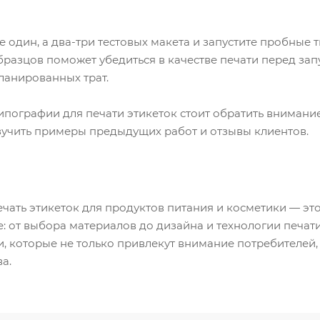
не один, а два-три тестовых макета и запустите пробные 
разцов поможет убедиться в качестве печати перед запу
ланированных трат.
типографии для печати этикеток стоит обратить внимани
учить примеры предыдущих работ и отзывы клиентов.
ечать этикеток для продуктов питания и косметики — э
е: от выбора материалов до дизайна и технологии печа
и, которые не только привлекут внимание потребителей,
а.