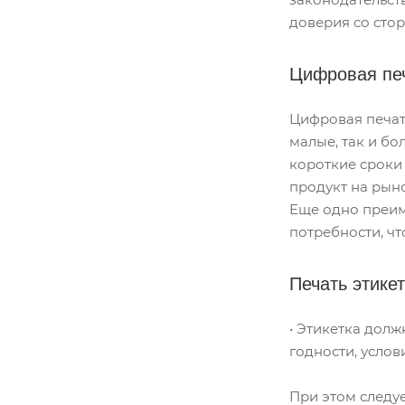
доверия со сто
Цифровая печ
Цифровая печать
малые, так и б
короткие сроки
продукт на рыно
Еще одно преим
потребности, чт
Печать этике
• Этикетка долж
годности, усло
При этом следуе