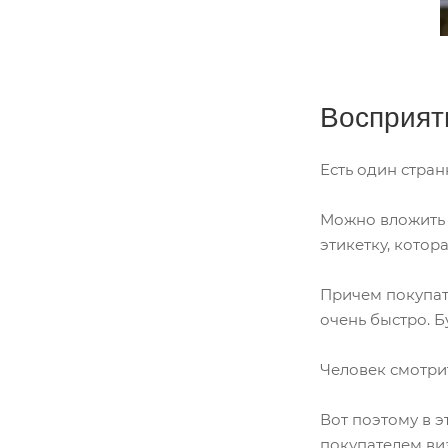
Восприят
Есть один стра
Можно вложить н
этикетку, котор
Причем покупате
очень быстро. Б
Человек смотрит
Вот поэтому в э
покупателем ви