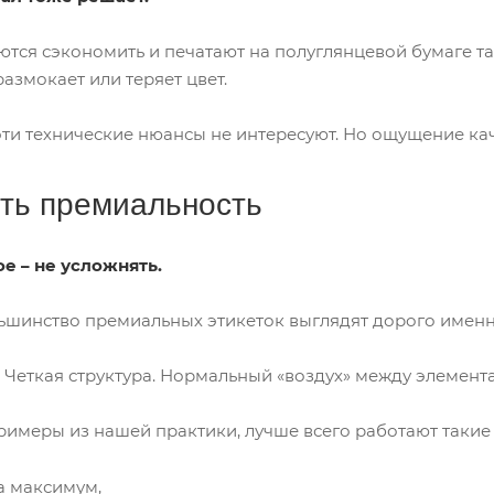
тся сэкономить и печатают на полуглянцевой бумаге там
размокает или теряет цвет.
ти технические нюансы не интересуют. Но ощущение каче
ить премиальность
ое – не усложнять.
ьшинство премиальных этикеток выглядят дорого именно
 Четкая структура. Нормальный «воздух» между элемента
римеры из нашей практики, лучше всего работают такие
а максимум,