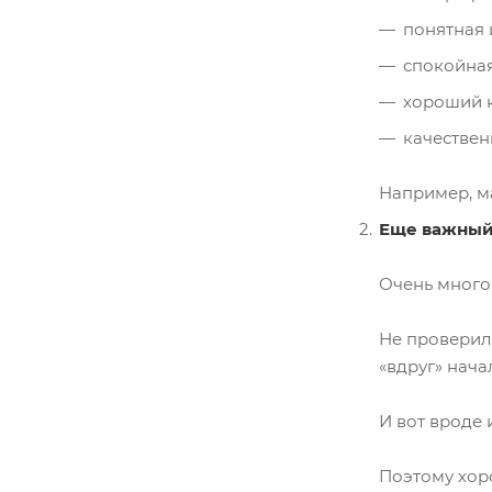
понятная 
спокойная
хороший к
качествен
Например, ма
Еще важный 
Очень много 
Не проверили
«вдруг» нача
И вот вроде 
Поэтому хоро