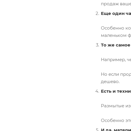
продаж ваше
Еще один ча
Особенно ког
маленьком ф
То же самое 
Например, ч
Но если прод
дешево.
Есть и техн
Размытые из
Особенно это
И да, матер