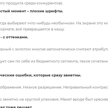
го продукта среди конкурентов).
стый момент – плохие шрифты.
да выбирают «что-нибудь необычное». На экране это мо
ормате, всё превращается в кашу.
- с оттенками.
ерный с золотом многие автоматически считают атрибут
укт сам по себе из бюджетного сегмента, такое сочетан
ические ошибки, которые сразу заметны.
ображения. Низкое разрешение. Неправильный контраст.
 заметно на круглой упаковке. Макет вроде был красивый
иал тоже решает.