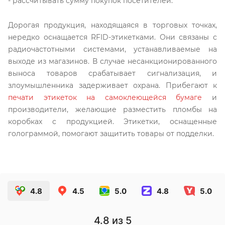
- рассчитывать сумму покупок посетителей.
Дорогая продукция, находящаяся в торговых точках,
нередко оснащается RFID-этикетками. Они связаны с
радиочастотными системами, устанавливаемые на
выходе из магазинов. В случае несанкционированного
выноса товаров срабатывает сигнализация, и
злоумышленника задерживает охрана. Прибегают к
печати этикеток на самоклеющейся бумаге
и
производители, желающие разместить пломбы на
коробках с продукцией. Этикетки, оснащенные
голограммой, помогают защитить товары от подделки.
4.8
4.5
5.0
4.8
5.0
4.8
из 5