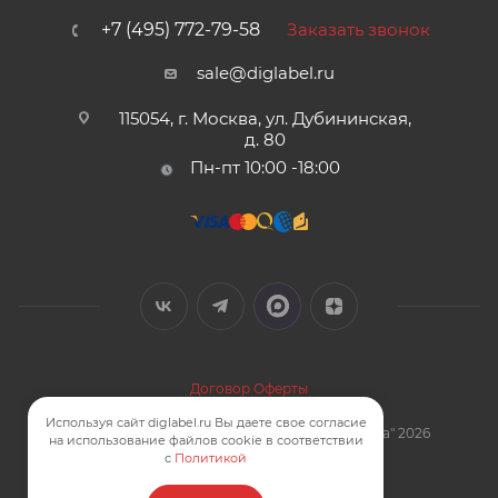
+7 (495) 772-79-58
Заказать звонок
sale@diglabel.ru
115054, г. Москва, ул. Дубининская,
д. 80
Пн-пт 10:00 -18:00
Договор Оферты
Политика конфиденциальности
Используя сайт diglabel.ru Вы даете свое согласие
Карта сайта
| © Компания "Цифровая Этикетка" 2026
на использование файлов cookie в соответствии
Смотреть на карте
с
Политикой