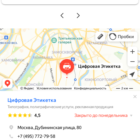
менеджер Елена всё подробно и понятно
объяснила: оказывается, если размер этикеток
одинаковый, можно использовать хоть 5, хоть 10
разных макетов без всяких переплат. Это нас
прямо спасло. Стоимость вышла вполне
приемлемая. В итоге выкатили всю линейку
новинок сразу, ничего не откладывая. Этикетки
получились очень красивыми и качественными,
наши клиенты уже делают комплименты. Спасибо
за работу!