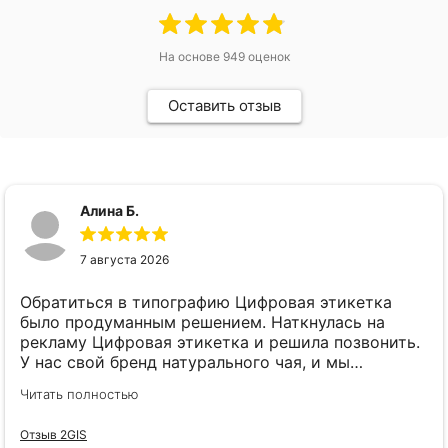
На основе
949
оценок
Оставить отзыв
Алина Б.
7 августа 2026
Обратиться в типографию Цифровая этикетка
было продуманным решением. Наткнулась на
рекламу Цифровая этикетка и решила позвонить.
У нас свой бренд натурального чая, и мы
планировали запустить сразу 5 разных вкусов.
Читать полностью
Боялись, что печатать 5 разных этикеток (хоть
они одного размера и формы) выйдет в
Отзыв 2GIS
ощутимую сумму. Сразу при первом же звонке