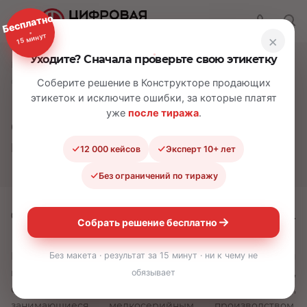
Бесплатно
15 минут
×
Уходите? Сначала проверьте свою этикетку
—
—
—
Главная
О компании
Статьи
Описание основных функций, выполняемых этикеткой
Соберите решение в Конструкторе продающих
этикеток и исключите ошибки, за которые платят
уже
после тиража
.
Описание основных функций,
выполняемых этикеткой
12 000 кейсов
Эксперт 10+ лет
Без ограничений по тиражу
07.04.2018
Время прочтения:
5 - 7 мин.
Собрать решение бесплатно
Без макета · результат за 15 минут · ни к чему не
Предприятия, осуществляющие выпуск продукции
потребительского и производственного назначения,
обязывает
оснащают товарную упаковку этикетками. Фирмы,
занимающиеся мелкосерийным производством,