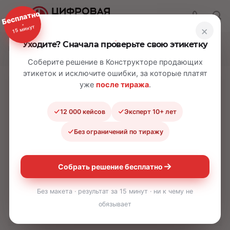
Бесплатно
15 минут
×
Уходите? Сначала проверьте свою этикетку
—
—
Главная
Услуги
Экспертиза этикеток
Соберите решение в Конструкторе продающих
этикеток и исключите ошибки, за которые платят
уже
после тиража
.
Экспертиза этикеток
12 000 кейсов
Эксперт 10+ лет
Наш
эксперт с 15+ годами опыта в
полиграфии сложных этикеток
проведёт
Без ограничений по тиражу
аудит и даст рекомендации по улучшению —
честно, профессионально и без навязанной
Собрать решение бесплатно
печати у нас.
Без макета · результат за 15 минут · ни к чему не
ХОЧУ ПРОВЕРИТЬ ЭТИКЕТКИ
обязывает