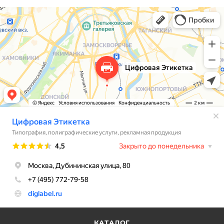
прямо спасло. Стоимость вышла вполне
приемлемая. В итоге выкатили всю линейку
новинок сразу, ничего не откладывая. Этикетки
получились очень красивыми и качественными,
наши клиенты уже делают комплименты. Спасибо
за работу!
КАТАЛОГ