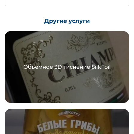
30-40 минут.
Да. При очной консультации в офисе вы
сможете сразу посмотреть образцы этикеток и
Другие услуги
подобрать материалы для своего тиража. При
онлайн-консультации вы можете сделать
запрос менеджеру, чтобы получить образцы
почтой.
Объемное 3D тиснение SilkFoil