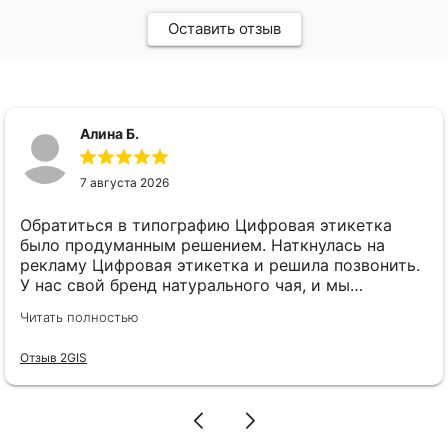
Оставить отзыв
Алина Б.
7 августа 2026
Обратиться в типографию Цифровая этикетка
было продуманным решением. Наткнулась на
рекламу Цифровая этикетка и решила позвонить.
У нас свой бренд натурального чая, и мы
планировали запустить сразу 5 разных вкусов.
Читать полностью
Боялись, что печатать 5 разных этикеток (хоть
они одного размера и формы) выйдет в
Отзыв 2GIS
ощутимую сумму. Сразу при первом же звонке
менеджер Елена всё подробно и понятно
объяснила: оказывается, если размер этикеток
одинаковый, можно использовать хоть 5, хоть 10
разных макетов без всяких переплат. Это нас