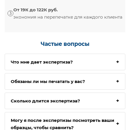
От 19К до 122К руб.
3
экономия на перепечатке для каждого клиента
Частые вопросы
+
Что мне дает экспертиза?
Реальную оценку ваших готовых этикеток и
+
Обязаны ли мы печатать у вас?
заключение профессионала о соответствии
технического задания и отпечатанных
образцов.
Нет. Экспертиза независимая, решение — за
+
Сколько длится экспертиза?
вами.
Зависит от вашей задачи и оперативного вами
Могу я после экспертизы посмотреть ваши
предоставления информации. Обычно аудит
+
образцы, чтобы сравнить?
занимает не более 1 дня, а сама консультация –