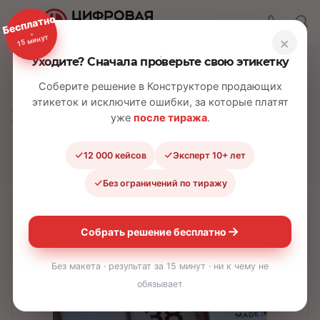
Бесплатно
15 минут
×
Уходите? Сначала проверьте свою этикетку
—
—
—
Главная
Каталог
Самоклеящиеся этикетки
Этикетки на одежду на заказ
Соберите решение в Конструкторе продающих
этикеток и исключите ошибки, за которые платят
Этикетки на одежду
уже
после тиража
.
на заказ
12 000 кейсов
Эксперт 10+ лет
Без ограничений по тиражу
Собрать решение бесплатно
Без макета · результат за 15 минут · ни к чему не
обязывает