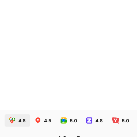
Этикетки на стеллажи
€
2.26
ЗАКАЗАТЬ
4.8
4.5
5.0
4.8
5.0