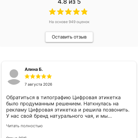
4.8
из 5
На основе
949
оценок
Оставить отзыв
Алина Б.
7 августа 2026
Обратиться в типографию Цифровая этикетка
было продуманным решением. Наткнулась на
рекламу Цифровая этикетка и решила позвонить.
У нас свой бренд натурального чая, и мы
планировали запустить сразу 5 разных вкусов.
Читать полностью
Боялись, что печатать 5 разных этикеток (хоть
они одного размера и формы) выйдет в