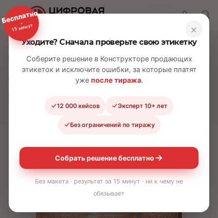
Бесплатно
15 минут
×
Уходите? Сначала проверьте свою этикетку
—
—
—
Главная
Каталог
Самоклеящиеся этикетки
Самоклеящиеся этикетки-фишки
Соберите решение в Конструкторе продающих
этикеток и исключите ошибки, за которые платят
Самоклеящиеся
уже
после тиража
.
этикетки-фишки
12 000 кейсов
Эксперт 10+ лет
Без ограничений по тиражу
Собрать решение бесплатно
Без макета · результат за 15 минут · ни к чему не
обязывает