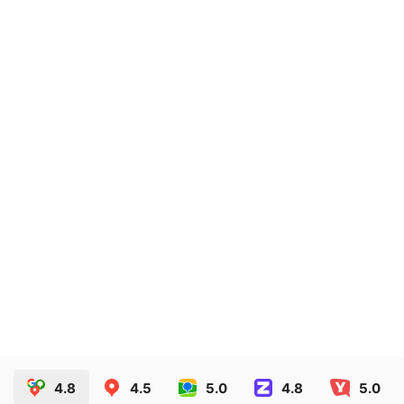
Самоклеящиеся этикетки на автохимию
3.28
руб.
ЗАКАЗАТЬ
4.8
4.5
5.0
4.8
5.0