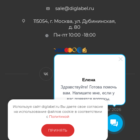
sale@diglabel.ru
115054, г. Москва, ул. Дубининская,
д. 80
Пн-пт 10:00 -18:00
Елена
Здравствуйте! Готова помочь
вам. Напишите мне, если у
Договор Оферты
вас появятся вопросы.
Политика конфиденциальности
Используя сайт diglabel.ru Вы даете свое согласие
Карта сайта
| © Компания "Цифровая Этикетка" 2026
на использование файлов cookie в соответствии
Смотреть на карте
с
Политикой
ПРИНЯТЬ