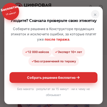
Бесплатно
15 минут
×
Уходите? Сначала проверьте свою этикетку
—
—
—
Главная
Каталог
Стикеры
Стикеры с пожеланиями
Соберите решение в Конструкторе продающих
Стикеры с
этикеток и исключите ошибки, за которые платят
пожеланиями
уже
после тиража
.
12 000 кейсов
Эксперт 10+ лет
Без ограничений по тиражу
Собрать решение бесплатно
Без макета · результат за 15 минут · ни к чему не
обязывает