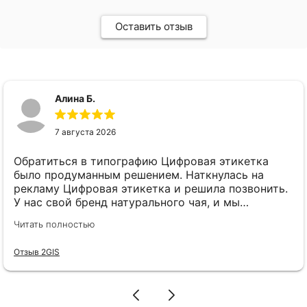
Оставить отзыв
Алина Б.
7 августа 2026
Обратиться в типографию Цифровая этикетка
было продуманным решением. Наткнулась на
рекламу Цифровая этикетка и решила позвонить.
У нас свой бренд натурального чая, и мы
планировали запустить сразу 5 разных вкусов.
Читать полностью
Боялись, что печатать 5 разных этикеток (хоть
они одного размера и формы) выйдет в
Отзыв 2GIS
ощутимую сумму. Сразу при первом же звонке
менеджер Елена всё подробно и понятно
объяснила: оказывается, если размер этикеток
одинаковый, можно использовать хоть 5, хоть 10