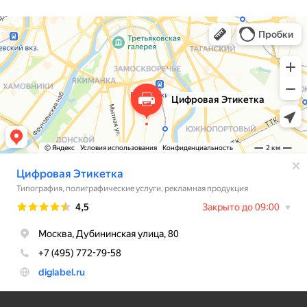
разных макетов без всяких переплат. Это нас
прямо спасло. Стоимость вышла вполне
приемлемая. В итоге выкатили всю линейку
новинок сразу, ничего не откладывая. Этикетки
получились очень красивыми и качественными,
наши клиенты уже делают комплименты. Спасибо
за работу!