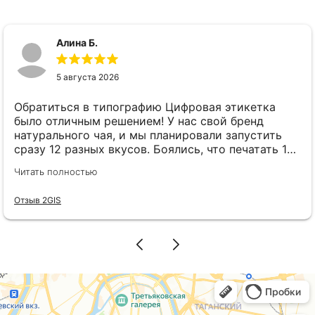
Алина Б.
5 августа 2026
Обратиться в типографию Цифровая этикетка
было отличным решением! У нас свой бренд
натурального чая, и мы планировали запустить
сразу 12 разных вкусов. Боялись, что печатать 12
разных видов этикеток выйдет в огромную
Читать полностью
сумму. Наткнулась на рекламу Цифровая этикетка
и решила позвонить. Менеджер Елена всё
Отзыв 2GIS
подробно и понятно рассказала: оказывается,
если размер этикеток одинаковый, можно
использовать хоть 12 разных макетов без всяких
переплат! Это нас прямо спасло. В итоге выкатили
всю линейку новинок сразу, ничего не
откладывая. Этикетки получились очень
красивыми и качественными, наши покупатели
уже делают комплименты. Спасибо за работу!