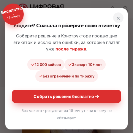
Бесплатно
15 минут
×
Уходите? Сначала проверьте свою этикетку
—
—
—
Главная
Каталог
Самоклеящиеся этикетки
Этикетки на молочную продукцию
Соберите решение в Конструкторе продающих
этикеток и исключите ошибки, за которые платят
Этикетки на
уже
после тиража
.
молочную
12 000 кейсов
Эксперт 10+ лет
продукцию
Без ограничений по тиражу
Собрать решение бесплатно
Без макета · результат за 15 минут · ни к чему не
обязывает