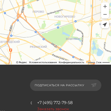
остался полностью функциональным и
соответствующим требованиям. Спасибо
за профессиональный подход,
внимательность к деталям и желание
действительно помочь клиенту. Остались
очень довольны и планируем запуск
новых линеек с вашей поддержкой.
ПОДПИСАТЬСЯ НА РАССЫЛКУ
+7 (495) 772-79-58
Заказать звонок