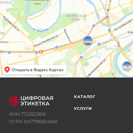
КАТАЛОГ
УСЛУГИ
ИНН 7723523816
ОГРН 1047796804681