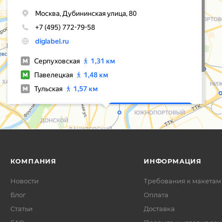
остался полностью функциональным и
соответствующим требованиям. Спасибо
за профессиональный подход,
внимательность к деталям и желание
действительно помочь клиенту. Остались
очень довольны и планируем запуск
новых линеек с вашей поддержкой.
КОМПАНИЯ
ИНФОРМАЦИЯ
Новости
Требования к макетам
Блог
Оплата
Статьи
Доставка