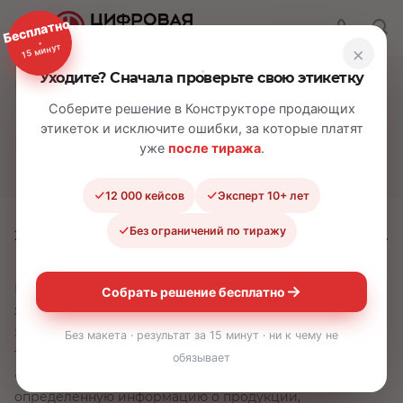
Бесплатно
15 минут
×
Уходите? Сначала проверьте свою этикетку
—
—
—
Главная
О компании
Статьи
Как делают наклейки?
Соберите решение в Конструкторе продающих
этикеток и исключите ошибки, за которые платят
Как делают наклейки?
уже
после тиража
.
12 000 кейсов
Эксперт 10+ лет
Без ограничений по тиражу
26.03.2019
Время прочтения:
5 - 7 мин.
Практически каждый человек в своей повседневной
Собрать решение бесплатно
жизни сталкивается с рекламными стикерами,
этикетками на товаре, с логотипами фирм на бытовой
Без макета · результат за 15 минут · ни к чему не
технике. Все эти
наклейки
— своеобразные
обязывает
«листовки», которые не только содержат
определенную информацию о продукции,