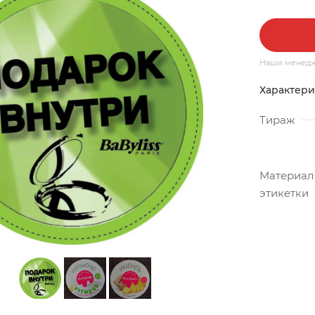
Наши менедже
Характери
Тираж
Материал
этикетки