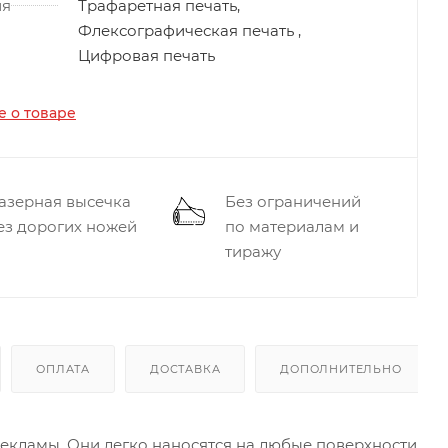
ия
Трафаретная печать,
Флексографическая печать ,
Цифровая печать
 о товаре
азерная высечка
Без ограничений
ез дорогих ножей
по материалам и
тиражу
ОПЛАТА
ДОСТАВКА
ДОПОЛНИТЕЛЬНО
екламы. Они легко наносятся на любые поверхности