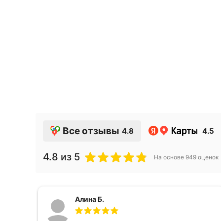
Наклейки для
2.47
руб.
Все отзывы
4.8
4.5
4.8
из 5
На основе
949
оценок
Алина Б.