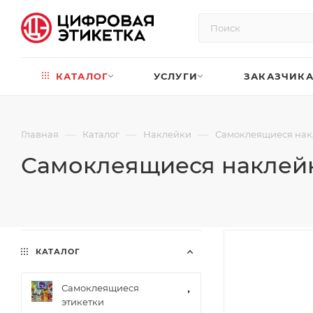
КАТАЛОГ
УСЛУГИ
ЗАКАЗЧИК
—
—
—
Главная
Каталог
Наклейки
Самоклеящиеся нак
Самоклеящиеся наклей
КАТАЛОГ
Самоклеящиеся
этикетки