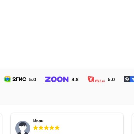
 акции
5.0
4.8
5.0
Иван