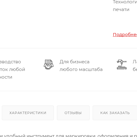
Технолог
печати
Подробнее
зводство
Для бизнеса
Л
еток любой
любого масштаба
б
ности
ХАРАКТЕРИСТИКИ
ОТЗЫВЫ
КАК ЗАКАЗАТЬ
и удобный инструмент для маркировки, оформления и р