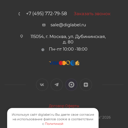
+7 (495) 772-79-58
Заказать звонок
sale@diglabel.ru
115054, г. Москва, ул. Дубининская,
д. 80
Пн-пт 10:00 -18:00
Договор Оферты
Политика конфиденциальности
Используя сайт diglabel.ru Вы даете свое согласие
Карта сайта
| © Компания "Цифровая Этикетка" 2026
на использование файлов cookie в соответствии
Смотреть на карте
с
Политикой