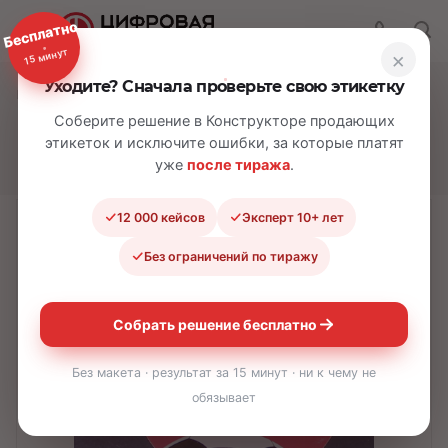
Бесплатно
15 минут
×
Уходите? Сначала проверьте свою этикетку
—
—
—
Главная
Каталог
Наклейки
Круглые наклейки
Соберите решение в Конструкторе продающих
Круглые наклейки
этикеток и исключите ошибки, за которые платят
уже
после тиража
.
12 000 кейсов
Эксперт 10+ лет
Без ограничений по тиражу
Собрать решение бесплатно
Без макета · результат за 15 минут · ни к чему не
обязывает