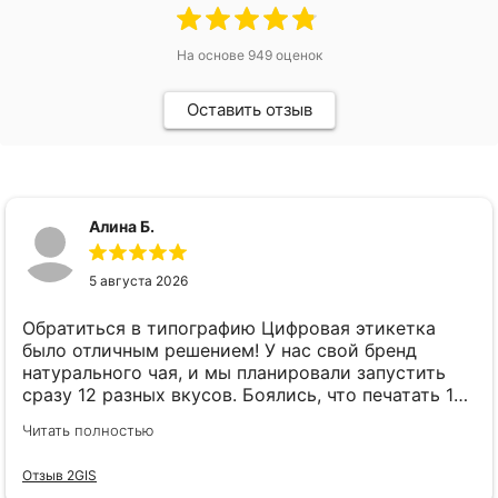
На основе
949
оценок
Оставить отзыв
Алина Б.
5 августа 2026
Обратиться в типографию Цифровая этикетка
было отличным решением! У нас свой бренд
натурального чая, и мы планировали запустить
сразу 12 разных вкусов. Боялись, что печатать 12
разных видов этикеток выйдет в огромную
Читать полностью
сумму. Наткнулась на рекламу Цифровая этикетка
и решила позвонить. Менеджер Елена всё
Отзыв 2GIS
подробно и понятно рассказала: оказывается,