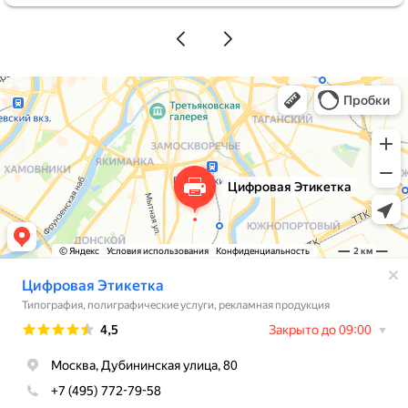
если размер этикеток одинаковый, можно
использовать хоть 12 разных макетов без всяких
переплат! Это нас прямо спасло. В итоге выкатили
всю линейку новинок сразу, ничего не
откладывая. Этикетки получились очень
красивыми и качественными, наши покупатели
уже делают комплименты. Спасибо за работу!