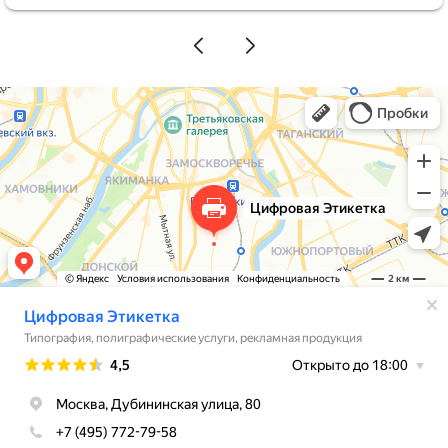
менеджер Елена всё подробно и понятно
объяснила: оказывается, если размер этикеток
одинаковый, можно использовать хоть 5, хоть 10
разных макетов без всяких переплат. Это нас
прямо спасло. Стоимость вышла вполне
приемлемая. В итоге выкатили всю линейку
новинок сразу, ничего не откладывая. Этикетки
получились очень красивыми и качественными,
наши клиенты уже делают комплименты. Спасибо
за работу!