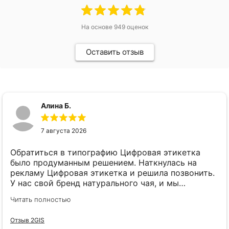
На основе
949
оценок
Оставить отзыв
Алина Б.
7 августа 2026
Обратиться в типографию Цифровая этикетка
было продуманным решением. Наткнулась на
рекламу Цифровая этикетка и решила позвонить.
У нас свой бренд натурального чая, и мы
планировали запустить сразу 5 разных вкусов.
Читать полностью
Боялись, что печатать 5 разных этикеток (хоть
они одного размера и формы) выйдет в
Отзыв 2GIS
ощутимую сумму. Сразу при первом же звонке