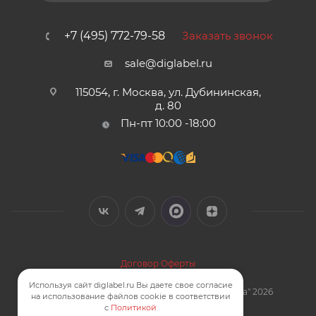
+7 (495) 772-79-58
Заказать звонок
sale@diglabel.ru
115054, г. Москва, ул. Дубининская,
д. 80
Пн-пт 10:00 -18:00
Договор Оферты
Политика конфиденциальности
Используя сайт diglabel.ru Вы даете свое согласие
Карта сайта
| © Компания "Цифровая Этикетка" 2026
на использование файлов cookie в соответствии
Смотреть на карте
с
Политикой