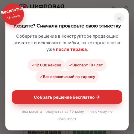
Бесплатно
15 минут
×
Уходите? Сначала проверьте свою этикетку
—
—
—
Главная
Каталог
Наклейки
Наклейка с планограммой
Соберите решение в Конструкторе продающих
этикеток и исключите ошибки, за которые платят
Наклейка с
уже
после тиража
.
планограммой
12 000 кейсов
Эксперт 10+ лет
Без ограничений по тиражу
Хит
Собрать решение бесплатно
Без макета · результат за 15 минут · ни к чему не
обязывает