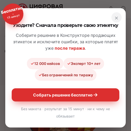
Бесплатно
15 минут
×
Уходите? Сначала проверьте свою этикетку
—
—
—
Главная
Каталог
Наклейки
Детские и прикольные наклейки
Соберите решение в Конструкторе продающих
этикеток и исключите ошибки, за которые платят
Детские и
уже
после тиража
.
прикольные
12 000 кейсов
Эксперт 10+ лет
наклейки
Без ограничений по тиражу
Собрать решение бесплатно
Без макета · результат за 15 минут · ни к чему не
обязывает