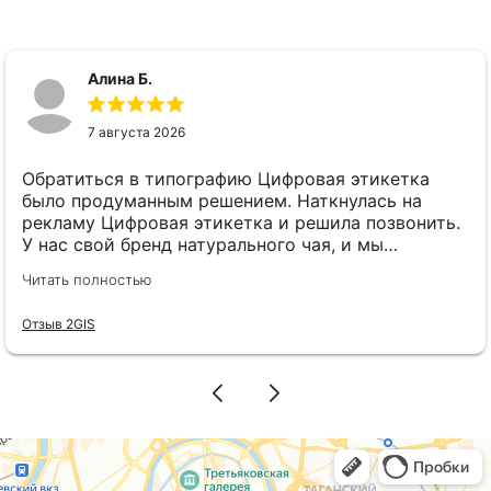
Алина Б.
7 августа 2026
Обратиться в типографию Цифровая этикетка
было продуманным решением. Наткнулась на
рекламу Цифровая этикетка и решила позвонить.
У нас свой бренд натурального чая, и мы
планировали запустить сразу 5 разных вкусов.
Читать полностью
Боялись, что печатать 5 разных этикеток (хоть
они одного размера и формы) выйдет в
Отзыв 2GIS
ощутимую сумму. Сразу при первом же звонке
менеджер Елена всё подробно и понятно
объяснила: оказывается, если размер этикеток
одинаковый, можно использовать хоть 5, хоть 10
разных макетов без всяких переплат. Это нас
прямо спасло. Стоимость вышла вполне
приемлемая. В итоге выкатили всю линейку
новинок сразу, ничего не откладывая. Этикетки