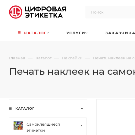
КАТАЛОГ
УСЛУГИ
ЗАКАЗЧИК
—
—
—
Главная
Каталог
Наклейки
Печать наклеек на 
Печать наклеек на сам
КАТАЛОГ
Самоклеящиеся
этикетки