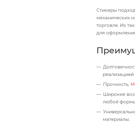
Стикеры подход
механических н
торговле. Их т
для оформления
Преимущ
Долговечност
реализацией 
Прочность.
М
Широкие возм
любой формы
Универсально
материалы.