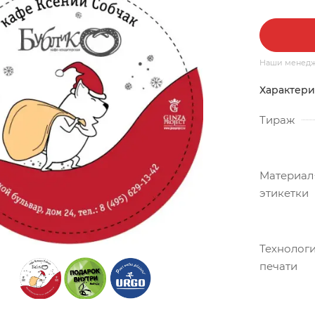
Наши менедже
Характери
Тираж
Материал
этикетки
Технолог
печати