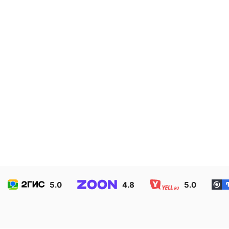
клейки
5.0
4.8
5.0