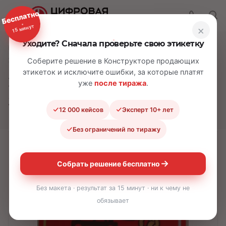
Бесплатно
15 минут
×
Уходите? Сначала проверьте свою этикетку
—
—
—
Главная
Каталог
Самоклеящиеся этикетки
Этикетки с зеркальной печатью
Соберите решение в Конструкторе продающих
этикеток и исключите ошибки, за которые платят
Этикетки с
уже
после тиража
.
зеркальной печатью
12 000 кейсов
Эксперт 10+ лет
Без ограничений по тиражу
Собрать решение бесплатно
Без макета · результат за 15 минут · ни к чему не
обязывает