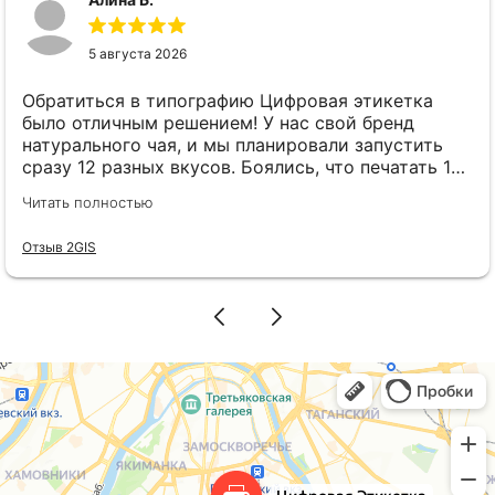
5 августа 2026
Обратиться в типографию Цифровая этикетка
было отличным решением! У нас свой бренд
натурального чая, и мы планировали запустить
сразу 12 разных вкусов. Боялись, что печатать 12
разных видов этикеток выйдет в огромную
Читать полностью
сумму. Наткнулась на рекламу Цифровая этикетка
и решила позвонить. Менеджер Елена всё
Отзыв 2GIS
подробно и понятно рассказала: оказывается,
если размер этикеток одинаковый, можно
использовать хоть 12 разных макетов без всяких
переплат! Это нас прямо спасло. В итоге выкатили
всю линейку новинок сразу, ничего не
откладывая. Этикетки получились очень
красивыми и качественными, наши покупатели
уже делают комплименты. Спасибо за работу!